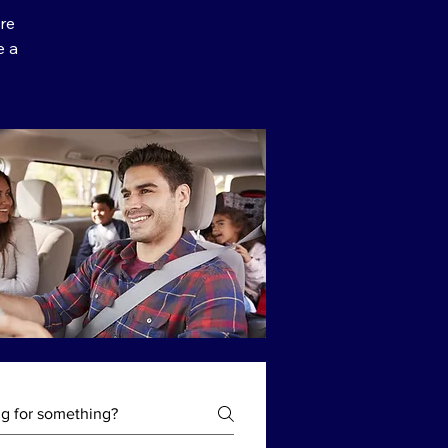
ere
e a